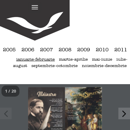
M
S
k
a
i
i
p
n
t
m
o
e
c
n
o
2005
2006
2007
2008
2009
2010
2011
n
u
ianuarie-februarie
martie-aprilie
mai-iunie
iulie-
t
august
septembrie-octombrie
noiembrie-decembrie
e
n
t
1 / 20