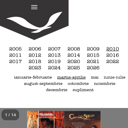
M
S
k
a
i
i
p
n
t
m
o
e
c
n
o
2005
2006
2007
2008
2009
2010
n
u
2011
2012
2013
2014
2015
2016
t
2017
2018
2019
2020
2021
2022
e
2023
2024
2025
2026
n
ianuarie-februarie
martie-aprilie
mai
iunie-iulie
t
august-septembrie
octombrie
noiembrie
decembrie
supliment
1 / 14