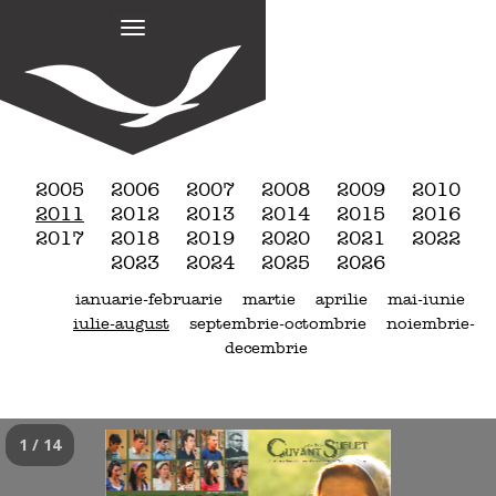
M
S
k
a
i
i
p
n
t
m
o
e
c
n
o
2005
2006
2007
2008
2009
2010
n
u
2011
2012
2013
2014
2015
2016
t
2017
2018
2019
2020
2021
2022
e
2023
2024
2025
2026
n
ianuarie-februarie
martie
aprilie
mai-iunie
t
iulie-august
septembrie-octombrie
noiembrie-
decembrie
1 / 14