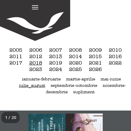
M
S
k
a
i
i
p
n
t
m
o
e
c
n
o
2005
2006
2007
2008
2009
2010
n
u
2011
2012
2013
2014
2015
2016
t
2017
2018
2019
2020
2021
2022
e
2023
2024
2025
2026
n
ianuarie-februarie
martie-aprilie
mai-iunie
t
iulie_august
septembrie-octombrie
noiembrie-
decembrie
supliment
1 / 20