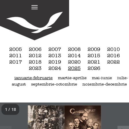
M
S
k
a
i
i
p
n
t
m
o
e
c
n
o
2005
2006
2007
2008
2009
2010
n
u
2011
2012
2013
2014
2015
2016
t
2017
2018
2019
2020
2021
2022
e
2023
2024
2025
2026
n
ianuarie-februarie
martie-aprilie
mai-iunie
iulie-
t
august
septembrie-octombrie
noiembrie-decembrie
1 / 18