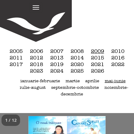
M
S
k
a
i
i
p
n
t
m
o
e
c
n
o
2005
2006
2007
2008
2009
2010
n
u
2011
2012
2013
2014
2015
2016
t
2017
2018
2019
2020
2021
2022
e
2023
2024
2025
2026
n
ianuarie-februarie
martie
aprilie
mai-iunie
t
iulie-august
septembrie-octombrie
noiembrie-
decembrie
1 / 12