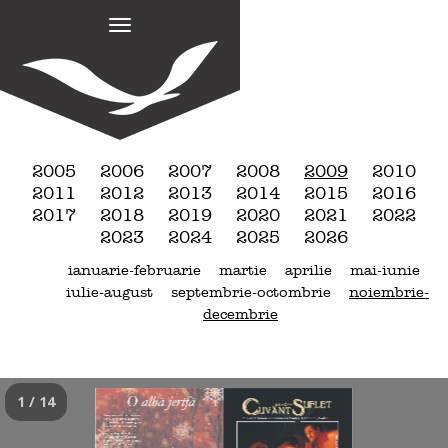
M
S
k
a
i
i
p
n
t
m
o
e
c
n
o
2005
2006
2007
2008
2009
2010
n
u
2011
2012
2013
2014
2015
2016
t
2017
2018
2019
2020
2021
2022
e
2023
2024
2025
2026
n
ianuarie-februarie
martie
aprilie
mai-iunie
t
iulie-august
septembrie-octombrie
noiembrie-
decembrie
1 / 14